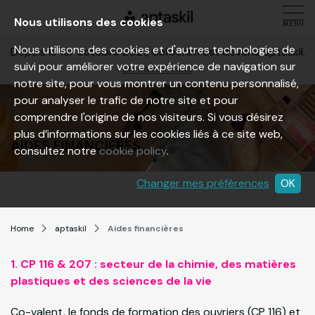
Nous utilisons des cookies
MENU
Nous utilisons des cookies et d'autres technologies de
Depuis le 1er octobre 2021, Cefochim est devenu aptaskil.
suivi pour améliorer votre expérience de navigation sur
En savoir plus
notre site, pour vous montrer un contenu personnalisé,
pour analyser le trafic de notre site et pour
comprendre l'origine de nos visiteurs. Si vous désirez
plus d’informations sur les cookies liés à ce site web,
AIDES FINANCIÈRES
consultez notre
cookie policy
.
Changer mes préférences
OK
Home
aptaskil
Aides financières
1. CP 116 & 207 : secteur de la chimie, des matières
plastiques et des sciences de la vie
Co-valent, le fonds de formation des ouvriers (CP 116) et