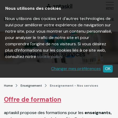
Nous utilisons des cookies
MENU
Nous utilisons des cookies et d'autres technologies de
Depuis le 1er octobre 2021, Cefochim est devenu aptaskil.
suivi pour améliorer votre expérience de navigation sur
En savoir plus
notre site, pour vous montrer un contenu personnalisé,
pour analyser le trafic de notre site et pour
comprendre l'origine de nos visiteurs. Si vous désirez
plus d’informations sur les cookies liés à ce site web,
ENSEIGNEMENT - NOS SERVICES
consultez notre
cookie policy
.
Changer mes préférences
OK
Home
Enseignement
Enseignement - Nos services
Offre de formation
aptaskil propose des formations pour les
enseignants,