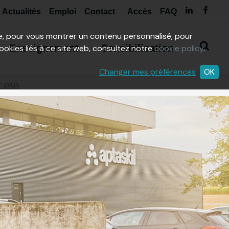
Actualités
Emploi
Contact
Accès
FAQ
ite, pour vous montrer un contenu personnalisé, pour
Enseignement
Sensibilisation
cookies liés à ce site web, consultez notre
cookie policy
.
Changer mes préférences
OK
r plus