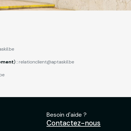
skil.be
nement
) :
relationclient@aptaskil.be
be
Besoin d'aide ?
Contactez-nous