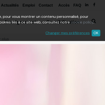
Actualités
Emploi
Contact
Accès
FAQ
ite, pour vous montrer un contenu personnalisé, pour
Enseignement
Sensibilisation
cookies liés à ce site web, consultez notre
cookie policy
.
Changer mes préférences
OK
r plus